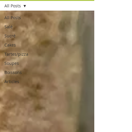
All Posts
All Posts
Salé
Sucré
Cakes
Tartes/pizza
Soupes
Boissons
Articles