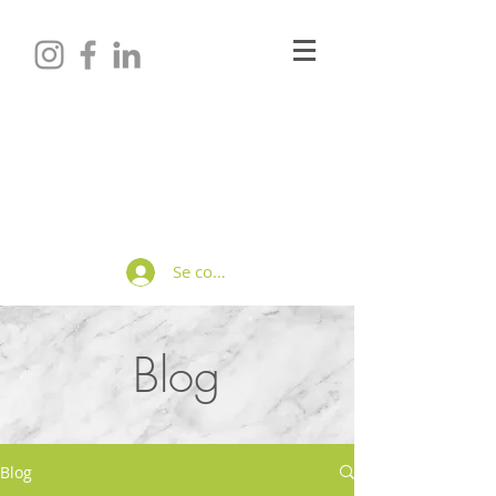
Maëlle LAURENSON
Diététicienne-Nutritionniste
Se connecter
Blog
Blog