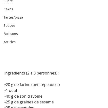
Sucré
Cakes
Tartes/pizza
Soupes
Boissons
Articles
Ingrédients (2 à 3 personnes) :
▫️20 g de farine (petit épeautre)
▫️1 oeuf
▫️40 g de son d’avoine
▫️25 g de graines de sésame
▫️25 g d’amandes