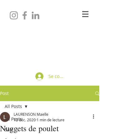
Maëlle LAURENSON
Diététicienne-Nutritionniste
Se connecter
Post
All Posts
LAURENSON Maelle
All Posts
12 déc. 2020
1 min de lecture
Nuggets de poulet
Salé