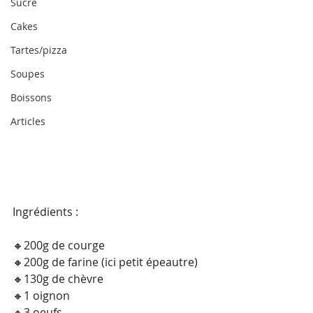
Sucré
Cakes
Tartes/pizza
Soupes
Boissons
Articles
Ingrédients :
🔸200g de courge
🔸200g de farine (ici petit épeautre)
🔸130g de chèvre
🔸1 oignon
🔸3 oeufs