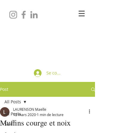
Maëlle LAURENSON
Diététicienne-Nutritionniste
Se connecter
Post
All Posts
LAURENSON Maelle
All Posts
12 mars 2020
1 min de lecture
Muffins courge et noix
Salé