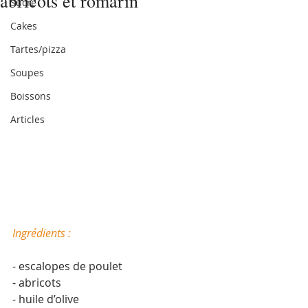
abricots et romarin
Sucré
Cakes
Tartes/pizza
Soupes
Boissons
Articles
Ingrédients :
- escalopes de poulet
- abricots
- huile d’olive