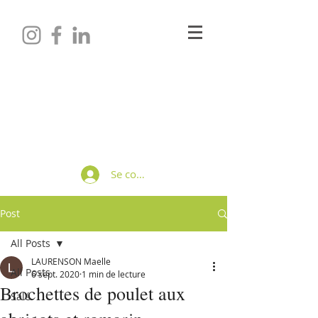
Maëlle LAURENSON
Diététicienne-Nutritionniste
Se connecter
Post
All Posts
LAURENSON Maelle
All Posts
6 sept. 2020
1 min de lecture
Brochettes de poulet aux
Salé