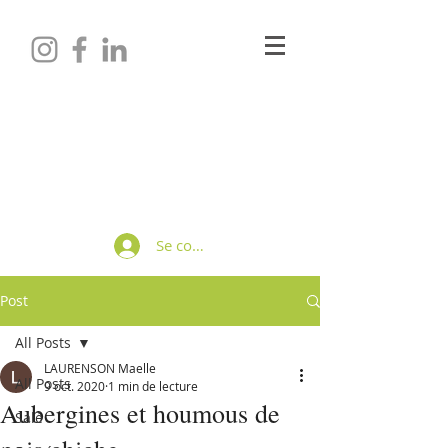
Maëlle LAURENSON
Diététicienne-Nutritionniste
Se connecter
Post
All Posts
LAURENSON Maelle
All Posts
9 oct. 2020
1 min de lecture
Aubergines et houmous de
Salé