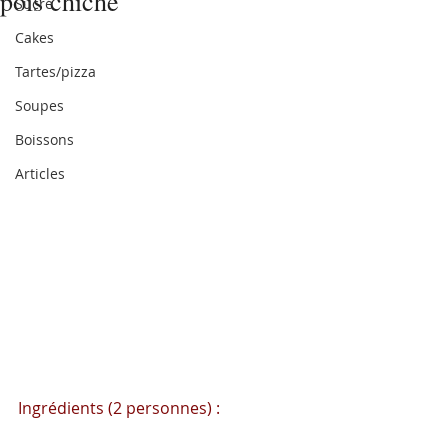
pois chiche
Sucré
Cakes
Tartes/pizza
Soupes
Boissons
Articles
Ingrédients (2 personnes) :