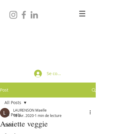
Maëlle LAURENSON
Diététicienne-Nutritionniste
Se connecter
Post
All Posts
LAURENSON Maelle
All Posts
18 avr. 2020
1 min de lecture
Assiette veggie
Salé