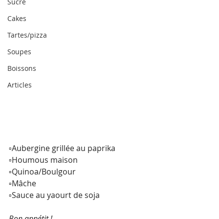
Sucré
Cakes
Tartes/pizza
Soupes
Boissons
Articles
▫️Aubergine grillée au paprika
▫️Houmous maison
▫️Quinoa/Boulgour
▫️Mâche
▫️Sauce au yaourt de soja
Bon appétit !