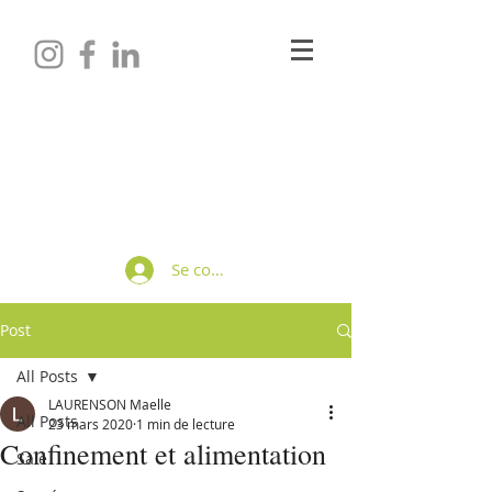
Maëlle LAURENSON
Diététicienne-Nutritionniste
Se connecter
Post
All Posts
LAURENSON Maelle
All Posts
23 mars 2020
1 min de lecture
Confinement et alimentation
Salé