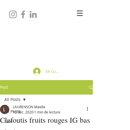
Maëlle LAURENSON
Diététicienne-Nutritionniste
Se connecter
Post
All Posts
LAURENSON Maelle
All Posts
12 déc. 2020
1 min de lecture
Clafoutis fruits rouges IG bas
Salé