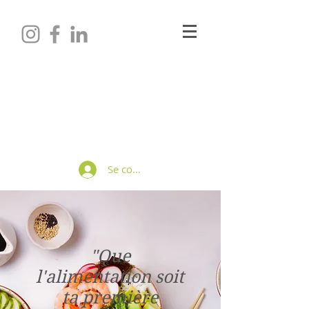
Maëlle LAURENSON
Diététicienne-Nutritionniste
Se connecter
"Que
l'alimentation soit
ta première