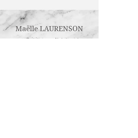
Maëlle LAURENSON
Diététicienne Nutritioniste
Tél :
06 36 11 94 56
laurenson.maelle@gmail.com
n°SIRET :
877 880 732
00012
n°ADELI :
429502362
© 2019 par Maëlle Laurenson.
Créé avec
Wix.com