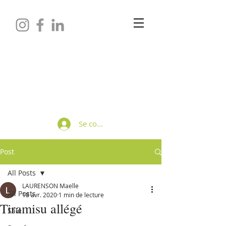
Maëlle LAURENSON
Diététicienne-Nutritionniste
Se connecter
Post
All Posts
LAURENSON Maelle
All Posts
18 avr. 2020
1 min de lecture
Tiramisu allégé
Salé