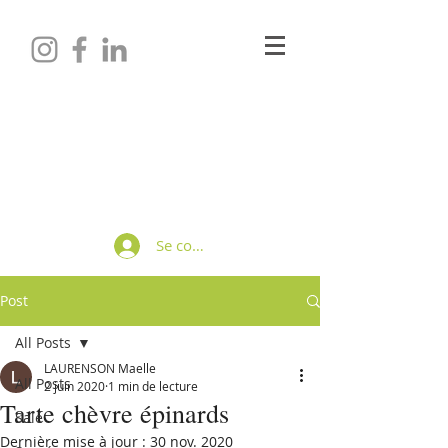
Maëlle LAURENSON
Diététicienne-Nutritionniste
Se connecter
Post
All Posts
LAURENSON Maelle
All Posts
2 juin 2020
1 min de lecture
Tarte chèvre épinards
Salé
Dernière mise à jour :
30 nov. 2020