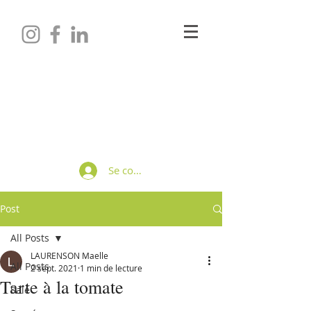
Maëlle LAURENSON
Diététicienne-Nutritionniste
Se connecter
Post
All Posts
LAURENSON Maelle
All Posts
2 sept. 2021
1 min de lecture
Tarte à la tomate
Salé