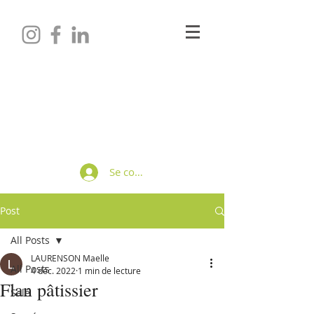
Maëlle LAURENSON
Diététicienne-Nutritionniste
Se connecter
Post
All Posts
LAURENSON Maelle
All Posts
4 déc. 2022
1 min de lecture
Flan pâtissier
Salé